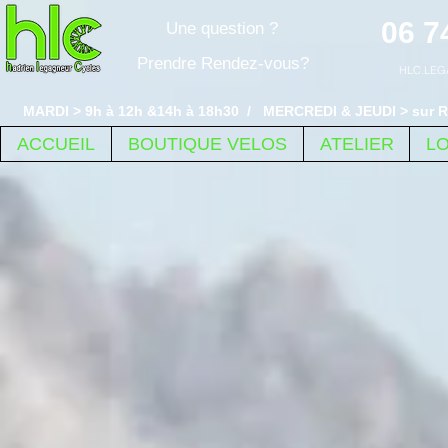
06 7
Une question ?
Prendre Rendez-vous?
HLC.LEG
MARDI > 9h à 12h &14h à 18h30 / MERCREDI & JEUDI > sur R
ACCUEIL
BOUTIQUE VELOS
ATELIER
L