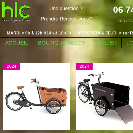
06 7
Une question ?
Prendre Rendez-vous?
HLC.LEG
MARDI > 9h à 12h &14h à 18h30 / MERCREDI & JEUDI > sur R
ACCUEIL
BOUTIQUE VELOS
ATELIER
L
2024
2024