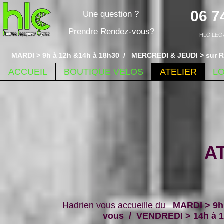
06 7
Une question ?
Prendre Rendez-vous?
HLC.LEG
MARDI > 9h à 12h &14h à 18h30 / MERCREDI & JEUDI > sur R
ACCUEIL
BOUTIQUE VELOS
ATELIER
L
A
Hadrien vous accueille du
MARDI > 9h 
vous / VENDREDI > 14h à 1