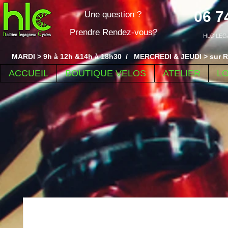
06 7
Une question ?
Prendre Rendez-vous?
HLC.LEG
MARDI > 9h à 12h &14h à 18h30 / MERCREDI & JEUDI > sur R
ACCUEIL
BOUTIQUE VELOS
ATELIER
L