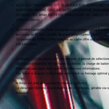
VELO ELECTRIQUE/VAE VTT 29 LEADER FOX ARRAN 2023 T
SUSPENDU HOMME GRIS 10V MOTEUR CENTRAL PANASON
ULTIMATE 36V 90Nm BATTERIE 20Ah (CADRE 16'' - H42cm - S
158cm à 168cm)
Le modèle Leaderfox Arran est équipé d'un moteur central Panaso
au couple de 95 Nm, capable de gravir d'importantes côtes.
Sa batterie de 720Wh (20Ah) intégrée au cadre offre une autonomie
150 kilomètres.
Le display LCD de celui ci est très complet, il permet de sélection
d'assistance souhaité, de visualiser la vitesse, la charge de batter
kilomètres parcourus ainsi que de nombreuses informations.
Ses freins à disques hydrauliques permettent un freinage optimal 
temps.
le Arran est doté de suspension Manitou (130 mm)
Le dérailleur Shimano Deore dispose de 10 vitesses, gérable via
indéxées.