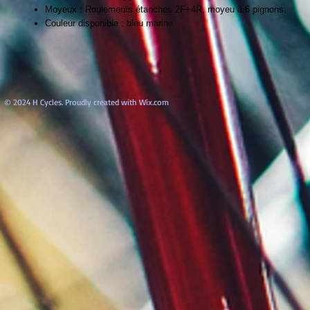
Moyeux : Roulements étanches 2F+4R, moyeu à 6 pignons.
Couleur disponible : bleu marine
© 2024 H Cycles. Proudly created with
Wix.com