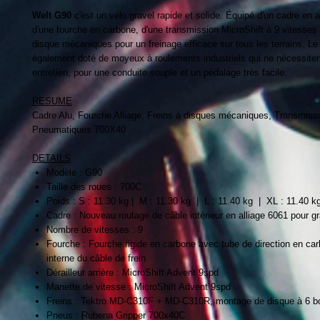
Welt G90
c'est un vélo gravel rapide et solide. Équipé d'un cadre en 
d'une fourche en carbone, d'une transmission MicroShift à 9 vitesses 
disque mécaniques pour un freinage efficace sur tous les terrains. Le
également doté de moyeux à roulements industriels qui ne nécessite
entretien, pour une conduite souple et un pédalage très facile.
RESUME
Cadre Alu, Fourche Alliage, Freins à disques mécaniques, Transmiss
Pneumatiques 700X40
DETAILS
Modèle : G90
Taille des roues : 700C
Poids : S : 11.30 kg | M : 11.30 kg | L : 11.40 kg | XL : 11.40 k
Cadre : Nouveau routage de câble intérieur en alliage 6061 pour gr
Nombre de vitesses : 9
Fourche : Fourche rigide en carbone avec tube de direction en ca
interne du câble de frein
Dérailleur arrière : MicroShift Advent 9spd
Manette de vitesse : MicroShift Advent 9spd
Freins : Tektro MD-C310F + MD-C310R, montage de disque à 6 b
Pneus : Rubena Gripper 700x40C