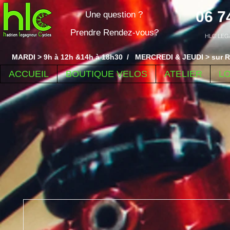
06 7
Une question ?
Prendre Rendez-vous?
HLC.LEG
MARDI > 9h à 12h &14h à 18h30 / MERCREDI & JEUDI > sur R
ACCUEIL
BOUTIQUE VELOS
ATELIER
L