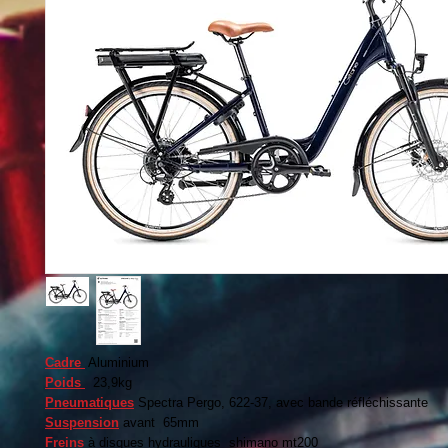
Cadre
Aluminium
Poids
23,9kg
Pneumatiques
Spectra Pergo, 622-37, avec bande réfléchissante
Suspension
avant 65mm
Freins
à disques hydrauliques shimano mt200