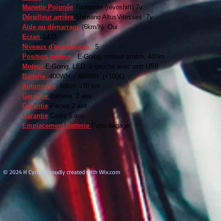
Manette Poignée
Tournante (révoshift) 7v
Dérailleur arrière
Shimano AltusVitesses 7v
Aide au démarrage
(6km/h) Oui
Ecran
LED
Niveaux d'assistances
5
Position moteur
E-Going, moteur arrière, 48Nm
Moteur
E-Going, LED, à gauche avec port USB
Batterie
400WH / 460WH (+100€)
Autonomie
60Km /70 km
Garantie
Batterie 2 ans
Garantie
Pieces 2 ans
Garantie
Cadre 5 ans
Emplacement Batterie
Porte-bagage
© 2024 H Cycles. Proudly created with
Wix.com