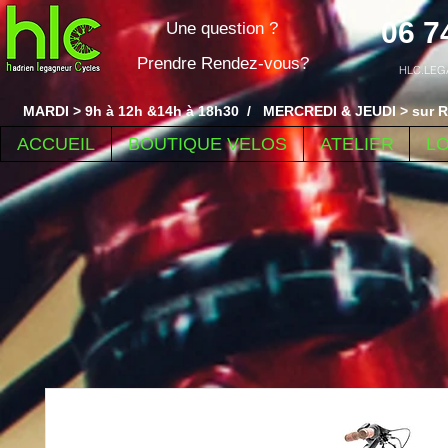
06 7
Une question ?
Prendre Rendez-vous?
HLC.LEG
MARDI > 9h à 12h &14h à 18h30 / MERCREDI & JEUDI > sur R
ACCUEIL
BOUTIQUE VELOS
ATELIER
L