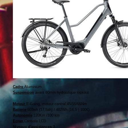
Cadre
Aluminium
Suspension
avant 80mm hydraulique lockout
Moteur
E-Going, moteur central 45/55/65Nm
Batterie
603wh (17,5ah) / 482Wh (14,5 (-100€)
Autonomie
120Km /100 km
Ecran
Console LCD
Niveaux d'assistances
3