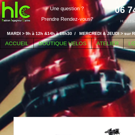
06 7
Une question ?
Prendre Rendez-vous?
HLC.LEG
MARDI > 9h à 12h &14h à 18h30 / MERCREDI & JEUDI > sur R
ACCUEIL
BOUTIQUE VELOS
ATELIER
L