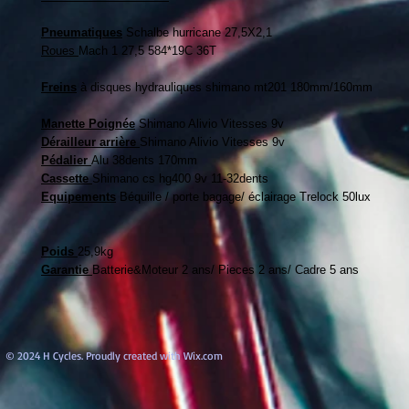
Pneumatiques
Schalbe hurricane 27,5X2,1
Roues
Mach 1 27,5 584*19C 36T
Freins
à disques hydrauliques shimano mt201 180mm/160mm
Manette Poignée
Shimano Alivio Vitesses 9v
Dérailleur arrière
Shimano Alivio Vitesses 9v
Pédalier
Alu 38dents 170mm
Cassette
Shimano cs hg400 9v 11-32dents
Equipements
Béquille / porte bagage/ éclairage Trelock 50lux
Poids
25,9kg
Garantie
Batterie&Moteur 2 ans/ Pieces 2 ans/ Cadre 5 ans
© 2024 H Cycles. Proudly created with
Wix.com