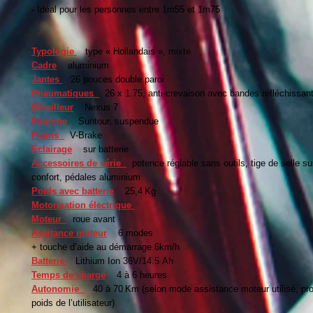
- Idéal pour les personnes entre 1m55 et 1m75
Typologie
type « Hollandais », mixte
Cadre
aluminium
Jantes
26 pouces double paroi
Pneumatiques
26 x 1.75, anti-crevaison avec bandes réfléchissan
Dérailleur
Nexus 7
Fourche
Suntour, suspendue
Freins
V-Brake
Éclairage
sur batterie
Accessoires de série
potence réglable sans outils, tige de selle s
confort, pédales aluminium
Poids avec batterie
25,4 Kg
Motorisation électrique
Moteur
roue avant
Assitance moteur
6 modes
+ touche d’aide au démarrage 6km/h
Batterie
Lithium Ion 36V/14.5 Ah
Temps de charge
4 à 6 heures
Autonomie
40 à 70 Km (selon mode assistance moteur utilisé, profi
poids de l’utilisateur)