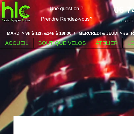
06 7
Une question ?
Prendre Rendez-vous?
HLC.LEG
MARDI > 9h à 12h &14h à 18h30 / MERCREDI & JEUDI > sur R
ACCUEIL
BOUTIQUE VELOS
ATELIER
L