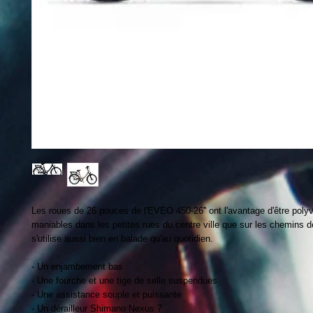
Les roues de 26 pouces de l'EVEO 450-26'' ont l'avantage d'être poly
maniables dans les petites rues du centre ville que sur les chemins 
s'utilise aussi bien en balade qu'au quotidien.
- Un enjambement bas
- Une fourche et une tige de selle suspendues
- Une assistance souple et puissante
- Un dérailleur Shimano Nexus 7